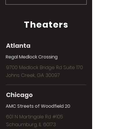
Theaters
Atlanta
Regal Medlock Crossing
9700 Medlock Bridge Rd Suite 170
Johns Creek, GA 30097
Chicago
AMC Streets of Woodfield 20
601 N Martingale Rd #105
Schaumburg, IL 60173