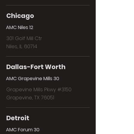
Chicago
AMC Niles 12
301 Golf Mill Ctr
Niles, IL 60714
Dallas-Fort Worth
AMC Grapevine Mills 30
Grapevine Mills Pkwy #3150
Grapevine, TX 76051
Detroit
AMC Forum 30