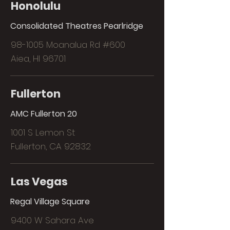
Honolulu
Consolidated Theatres Pearlridge
98-1005 Moanalua Rd #600
Aiea, HI 96701
Fullerton
AMC Fullerton 20
1001 S Lemon St
Fullerton, CA 92832
Las Vegas
Regal Village Square
9400 W Sahara Ave