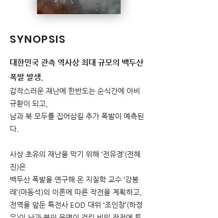
SYNOPSIS
대한민국 관측 역사상
최대 규모의 백두산
폭발 발생.
갑작스러운 재난에 한반도는 순식간에 아비
규환이 되고,
남과 북 모두를 집어삼킬 추가 폭발이 예측된
다.
사상 초유의 재난을 막기 위해 ‘전유경’(전혜
진)은
백두산 폭발을 연구해 온 지질학 교수 ‘강봉
래’(마동석)의 이론에 따른 작전을 계획하고,
전역을 앞둔 특전사 EOD 대위 ‘조인창’(하정
우)이 남과 북의 운명이 걸린 비밀 작전에 투