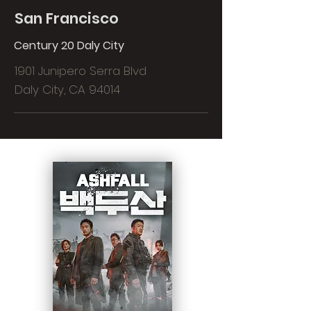
San Francisco
Century 20 Daly City
1901 Junipero Serra Blvd
Daly City, CA 94014