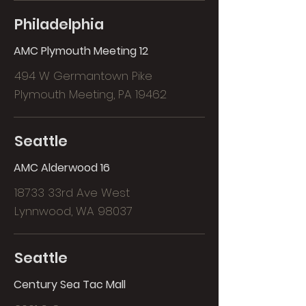
Philadelphia
AMC Plymouth Meeting 12
494 W Germantown Pike
Plymouth Meeting, PA 19462
Seattle
AMC Alderwood 16
18733 33rd Ave West
Lynnwood, WA 98037
Seattle
Century Sea Tac Mall