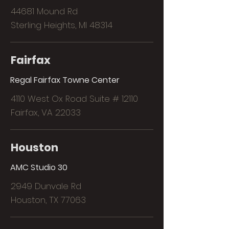
44681 Mound Rd
Sterling Heights, MI 48314
Fairfax
Regal Fairfax Towne Center
4110 West Ox Road Suite # 12110
Fairfax, VA 22033
Houston
AMC Studio 30
2949 Dunvale Rd
Houston, TX 77063