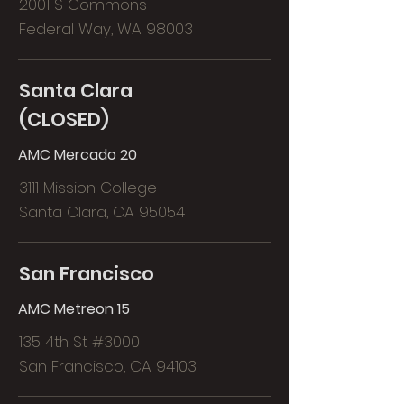
2001 S Commons
Federal Way, WA 98003
Santa Clara
(CLOSED)
AMC Mercado 20
3111 Mission College
Santa Clara, CA 95054
San Francisco
AMC Metreon 15
135 4th St #3000
San Francisco, CA 94103