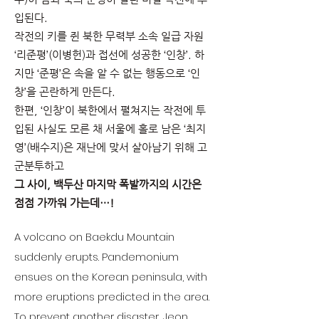
입된다.
작전의 키를 쥔 북한 무력부 소속 일급 자원
‘리준평’(이병헌)과 접선에 성공한 ‘인창’. 하
지만 ‘준평’은 속을 알 수 없는 행동으로 ‘인
창’을 곤란하게 만든다.
한편, ‘인창’이 북한에서 펼쳐지는 작전에 투
입된 사실도 모른 채 서울에 홀로 남은 ‘최지
영’(배수지)은 재난에 맞서 살아남기 위해 고
군분투하고
그 사이, 백두산 마지막 폭발까지의 시간은
점점 가까워 가는데…!
A volcano on Baekdu Mountain
suddenly erupts. Pandemonium
ensues on the Korean peninsula, with
more eruptions predicted in the area.
To prevent another disaster, Jeon