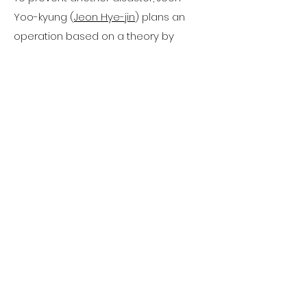
Yoo-kyung (
Jeon Hye-jin
) plans an
operation based on a theory by
Professor Kang Bong-rae (
Ma Dong-
seok
). He had has studied Baekdu
Mountain and its possible eruptions.
Jo In-chang (
Ha Jung-woo
) is the
captain of a special forces team. He
is tasked to take part in the operation,
which holds the fates of South and
North Korea in the balance. Jo In-
chang contacts Lee Joon-pyeong
(
Lee Byung-hun
) who is part of the
Ministry of People's Armed Forces of
North Korea. Meanwhile, Jo In-Chang's
pregnant wife Choi Ji-young (
Bae
Suzy
) is alone in Seoul. She struggles