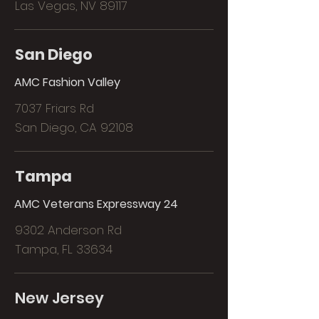
Las Vegas, NV 89117
San Diego
AMC Fashion Valley
7037 Friars Rd
San Diego, CA 92108
Tampa
AMC Veterans Expressway 24
9302 Anderson Rd
Tampa, FL 33634
New Jersey