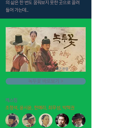
의 삶은 한 번도 꿈꿔보지 못한 곳으로 끌려
들어 가는데...
​최근 완결
녹두꽃 바로보기 >
​캐스팅
조정석, 윤시윤, 한예리, 최무성, 박혁권