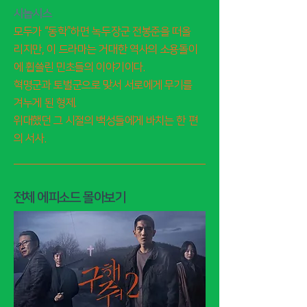
시놉시스
모두가 “동학”하면 녹두장군 전봉준을 떠올
리지만, 이 드라마는 거대한 역사의 소용돌이
에 휩쓸린 민초들의 이야기이다.
혁명군과 토벌군으로 맞서 서로에게 무기를
겨누게 된 형제.
위대했던 그 시절의 백성들에게 바치는 한 편
의 서사.
전체 에피소드 몰아보기