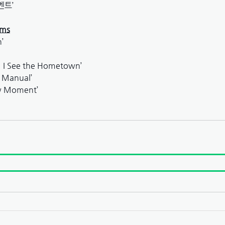
멘트’
ams
’
! I See the Hometown’
 Manual’
ew Moment’