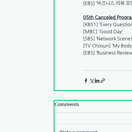
[EBS] ‘비즈니스 리뷰 모
05th Canceled Progr
[KBS1] ‘Every Question
[MBC] ‘Good Day’
[SBS] ‘Network Scene
[TV Chosun] ‘My Body
[EBS] ‘Business Revi
Comments